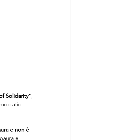
f Solidarity
", 
mocratic 
ura e non è 
paura e 