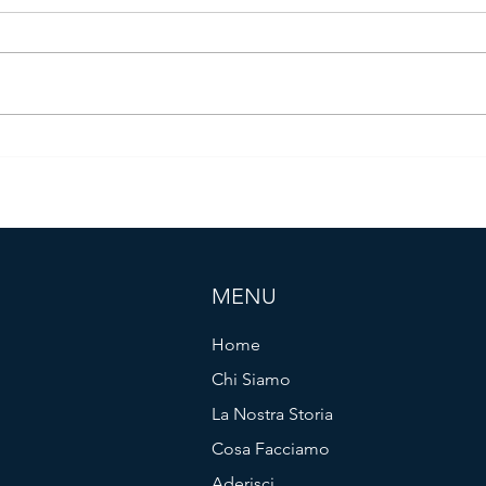
APPROVATO IL PROGETTO
TER
"RESILIEUROPE"
PROG
GEN
MENU
Home
Chi Siamo
La Nostra Storia
Cosa Facciamo
Aderisci