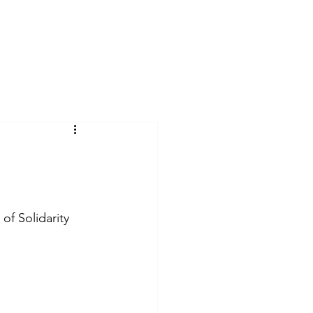
Aderisci
News
Sedi e Contatti
of Solidarity