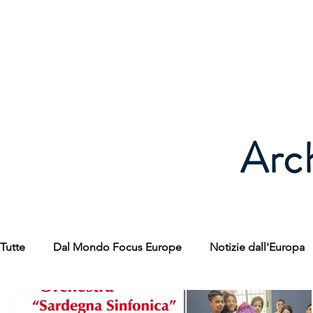
FOCUS EUROPE ETS
Home
Chi Siamo
La Nostra St
Arc
Tutte
Dal Mondo Focus Europe
Notizie dall'Europa