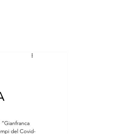
Aderisci
News
Sedi e Contatti
A
l “Gianfranca 
tempi del Covid-