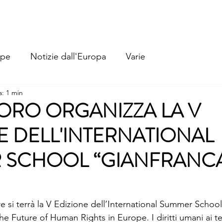
Home
Chi Siamo
La Nostra Storia
Cosa Facciamo
ope
Notizie dall'Europa
Varie
a: 1 min
ORO ORGANIZZA LA V
E DELL'INTERNATIONAL
 SCHOOL “GIANFRANC
e si terrà la V Edizione dell’International Summer Schoo
he Future of Human Rights in Europe. I diritti umani ai 