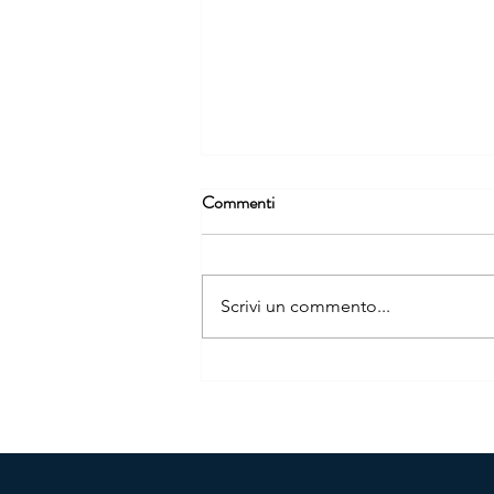
Commenti
Scrivi un commento...
NOTE E SOLIDARIETÀ: TRE
CONCERTI PER I BAMBINI
DISABILI PALESTINESI