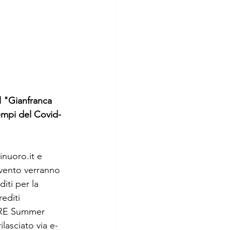
 "Gianfranca 
empi del Covid-
inuoro.it e 
vento verranno 
iti per la 
rediti
FHRE Summer 
lasciato via e-