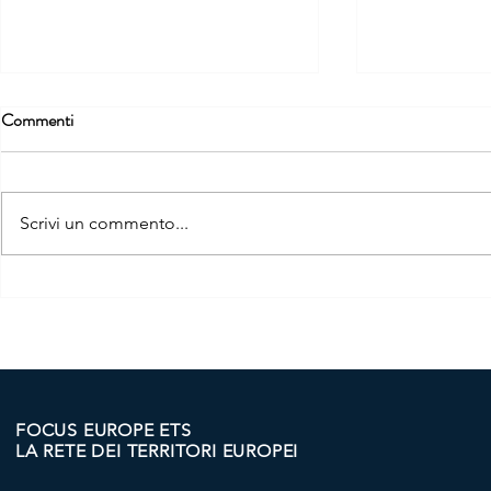
Commenti
Scrivi un commento...
ARDARA²: SARDEGNA E
ALLA SCOP
DONEGAL UNITE DA UN
DELL’EUR
PROGETTO EUROPEO DI
IL VIAGGIO
GEMELLAGGIO
GIOVANI D
FOCUS EUROPE ETS
LA RETE DEI TERRITORI EUROPEI