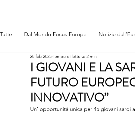
FOCUS EUROPE ETS
Home
Chi Siamo
La Nostra St
Tutte
Dal Mondo Focus Europe
Notizie dall'Eu
28 feb 2025
Tempo di lettura: 2 min
I GIOVANI E LA S
FUTURO EUROPEO,
INNOVATIVO”
Un’ opportunità unica per 45 giovani sardi a