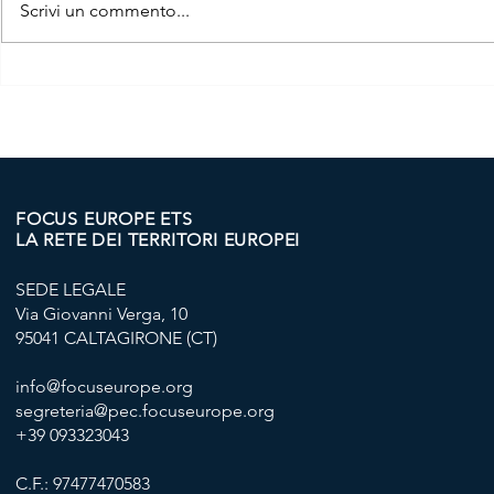
Scrivi un commento...
PROGETTO "YOUNG WORK
BIM TALOR
AND TERRITORY IN
EUROPE A 
SARDINIA" - AL VIA IL VIA
SARDEGNA 
VIAGGIO FORMATIVO A
NEL FUTU
BRUXELLES
FOCUS EUROPE ETS
LA RETE DEI TERRITORI EUROPEI
SEDE LEGALE
Via Giovanni Verga, 10
95041 CALTAGIRONE (CT)
info@focuseurope.org
segreteria@pec.focuseurope.org
+39 093323043
C.F.: 97477470583