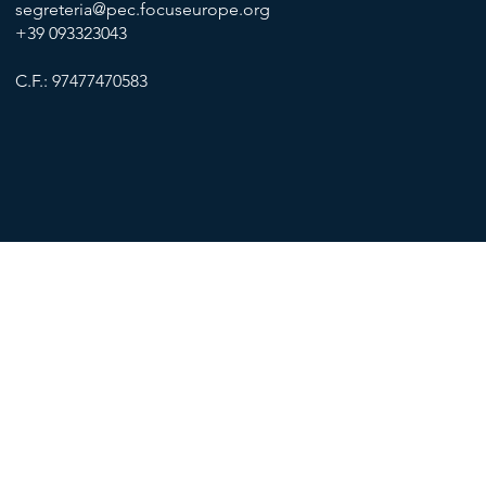
segreteria@pec.focuseurope.org
+39 093323043
C.F.: 97477470583