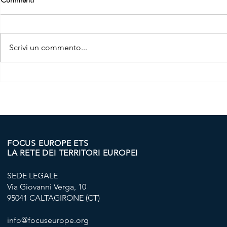
Scrivi un commento...
APPROVATO DAL
CONSIGLIO
PARLAMENTO EUROPEO IL
11 DICEMBR
DISPOSITIVO PER LA
APPROVATO
RIPRESA E LA RESILIENZA
FUND
FOCUS EUROPE ETS
LA RETE DEI TERRITORI EUROPEI
SEDE LEGALE
Via Giovanni Verga, 10
95041 CALTAGIRONE (CT)
info@focuseurope.org