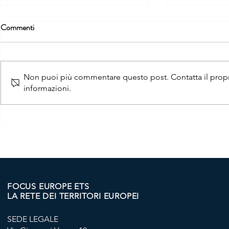
Commenti
Non puoi più commentare questo post. Contatta il propri
informazioni.
NOTE E SOLIDARIETÀ: TRE
MEMORIA &
CONCERTI PER I BAMBINI
CINQUE IN
DISABILI PALESTINESI
IMMAGINAR
PARTENDO 
FOCUS EUROPE ETS
LA RETE DEI TERRITORI EUROPEI
SEDE LEGALE