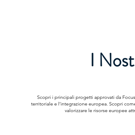
FOCUS EUROPE ETS
Home
Chi Siamo
La Nostra St
I Nost
Scopri i principali progetti approvati da Foc
territoriale e l’integrazione europea. Scopri co
valorizzare le risorse europee attr