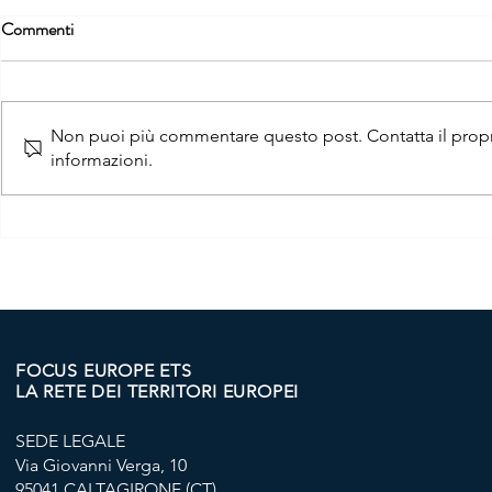
Commenti
Non puoi più commentare questo post. Contatta il propri
informazioni.
OPPORTUNITÀ PER I
GIOVANI DI CARBONIA ED
IGLESIAS.
FOCUS EUROPE ETS
LA RETE DEI TERRITORI EUROPEI
SEDE LEGALE
Via Giovanni Verga, 10
95041 CALTAGIRONE (CT)