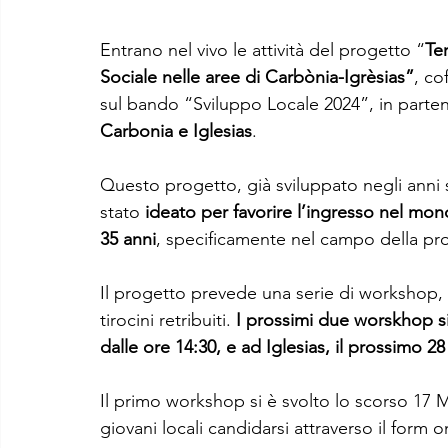
Entrano nel vivo le attività del progetto “
Ter
Sociale nelle aree di Carbònia-Igrèsias”
, co
sul bando “Sviluppo Locale 2024”, in parten
Carbonia e Iglesias
.
Questo progetto, già sviluppato negli anni 
stato 
ideato per favorire l’ingresso nel mon
35 anni
, specificamente nel campo della pr
Il progetto prevede una serie di workshop, 
tirocini retribuiti. 
I prossimi due worskhop si
dalle ore 14:30, e ad Iglesias, il prossimo 2
Il primo workshop si è svolto lo scorso 17 
giovani locali candidarsi attraverso il form o