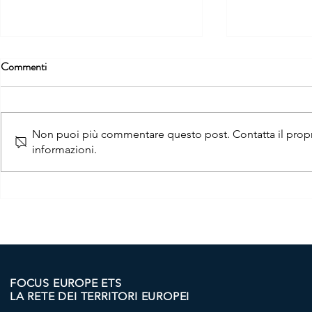
Commenti
Non puoi più commentare questo post. Contatta il propri
informazioni.
"CS-AWARE-NEXT" -
BIM TALOR
CYBERSECURITY PER GLI
EUROPE A 
ENTI LOCALI - EVENTO A
SARDEGNA 
PULA
NEL FUTU
FOCUS EUROPE ETS
LA RETE DEI TERRITORI EUROPEI