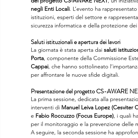
del progetto CS-AWARE NEXT
, un'iniziati
negli Enti Locali
. L’evento ha rappresentato
istituzioni, esperti del settore e rappresenta
sicurezza informatica e della protezione dei d
Saluti istituzionali e apertura dei lavori
La giornata è stata aperta dai 
saluti istituzio
Porta
, componente della Commissione Ester
Cappai
, che hanno sottolineato l’importanza
per affrontare le nuove sfide digitali.
Presentazione del progetto CS-AWARE NEXT e
La prima sessione, dedicata alla presentazi
interventi di 
Manuel Leiva Lopez (Cesviter C
e 
Fabio Roccuzzo (Focus Europe)
, i quali 
per il monitoraggio e la prevenzione delle m
A seguire, la seconda sessione ha approfond