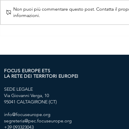
Non puoi più commentare questo post. Contatta il propri
informazioni.
IL COMUNE DI SARROCH
AVVISO PU
GUIDA I GIOVANI NEL
SELEZIONE 
FUTURO DIGITALE
SARROCH 
PUBBLICAZ
GRADUATO
FOCUS EUROPE ETS
LA RETE DEI TERRITORI EUROPEI
SEDE LEGALE
Via Giovanni Verga, 10
95041 CALTAGIRONE (CT)
info@focuseurope.org
segreteria@pec.focuseurope.org
+39 093323043