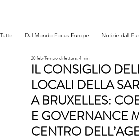
FOCUS EUROPE ETS
Home
Chi Siamo
La Nostra St
Tutte
Dal Mondo Focus Europe
Notizie dall'Eu
20 feb
Tempo di lettura: 4 min
IL CONSIGLIO DE
LOCALI DELLA SA
A BRUXELLES: COE
E GOVERNANCE MU
CENTRO DELL’AG