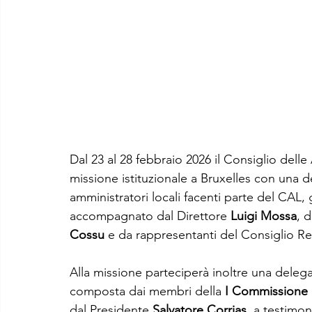
Dal 23 al 28 febbraio 2026 il Consiglio dell
missione istituzionale a Bruxelles con una 
amministratori locali facenti parte del CAL,
accompagnato dal Direttore 
Luigi Mossa
, 
Cossu
 e da rappresentanti del Consiglio R
Alla missione parteciperà inoltre una deleg
composta dai membri della 
I Commissione 
dal Presidente 
Salvatore Corrias
, a testimon