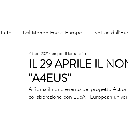
FOCUS EUROPE ETS
Home
Chi Siamo
La Nostra St
Tutte
Dal Mondo Focus Europe
Notizie dall'Eu
28 apr 2021
Tempo di lettura: 1 min
IL 29 APRILE IL N
"A4EUS"
A Roma il nono evento del progetto Action 4
collaborazione con EucA - European univers